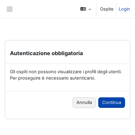
Vai al contenuto principale
Ospite
Login
Pannello laterale
Autenticazione obbligatoria
Gli ospiti non possono visualizzare i profili degli utenti.
Per proseguire è necessario autenticarsi.
Annulla
Continua