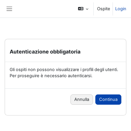
Vai al contenuto principale
Ospite
Login
Pannello laterale
Autenticazione obbligatoria
Gli ospiti non possono visualizzare i profili degli utenti.
Per proseguire è necessario autenticarsi.
Annulla
Continua